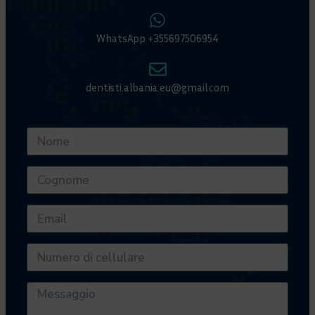
WhatsApp +355697506954
dentisti.albania.eu@gmail.com