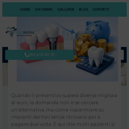
HOME
CHI SIAMO
GALLERIA
BLOG
CONTATTI
English Version
065 655 80 39
Come risparmiare su
impianti dentali davvero
Maggio 10, 2026
Quando il preventivo supera diverse migliaia
di euro, la domanda non è se cercare
un’alternativa, ma come risparmiare su
impianti dentali senza ritrovarsi poi a
pagare due volte. È qui che molti pazienti si