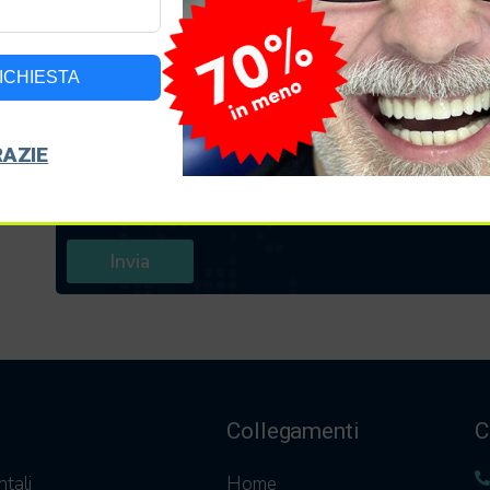
RICHIESTA
RAZIE
Carica la panoramica
sit
Invia
Collegamenti
C
ntali
Home