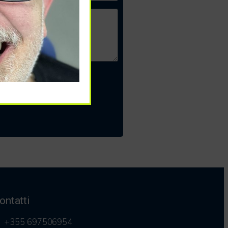
ontatti
+355 697506954