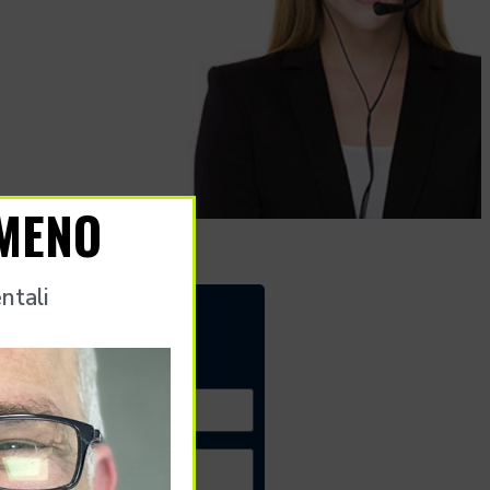
 MENO
ntali
 gratuito