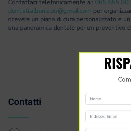
Contattaci telefonicamente al:
065 655 80
dentisti.albania.eu@gmail.com
per organizz
ricevere un piano di cura personalizzato e un
una panoramica dentale per un preventivo d
RISP
Comp
Contatti