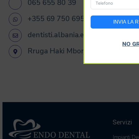
065 655 80 39
+355 69 750 6954
INVIA LA 
dentisti.albania.eu@gmail.com
NO G
Rruga Haki Mborja, Komuna e Pari
Servizi
Impianti De