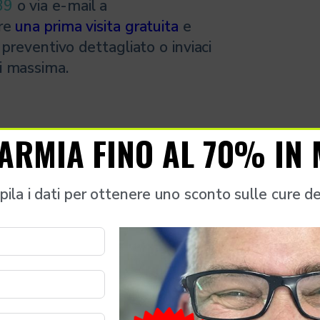
39
o via e-mail a
are
una prima visita gratuita
e
 preventivo dettagliato o inviaci
i massima.
ARMIA FINO AL 70% IN
ila i dati per ottenere uno sconto sulle cure de
Richiedi un preventivo