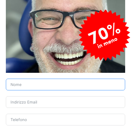
su alloggio e organizzazione delle visite, il
paziente percepisce immediatamente più
controllo. Ed è proprio questo che rende il
turismo dentale una scelta concreta anche
per chi inizialmente era scettico.
Non serve un’esperienza di viaggio
complicata. Serve un processo semplice,
guidato e prevedibile. È il motivo per cui
realtà come EndoDental costruiscono il
servizio non solo attorno alla cura, ma anche
attorno alla gestione pratica dell’intero
percorso.
Le domande giuste da
fare prima di decidere