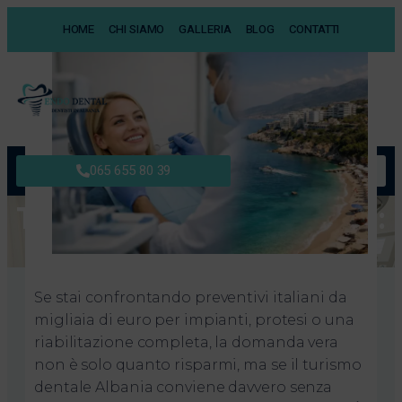
HOME
CHI SIAMO
GALLERIA
BLOG
CONTATTI
English Version
065 655 80 39
Turismo dentale in Albania:
conviene davvero?
Marzo 28, 2026
Se stai confrontando preventivi italiani da
migliaia di euro per impianti, protesi o una
riabilitazione completa, la domanda vera
non è solo quanto risparmi, ma se il turismo
dentale Albania conviene davvero senza