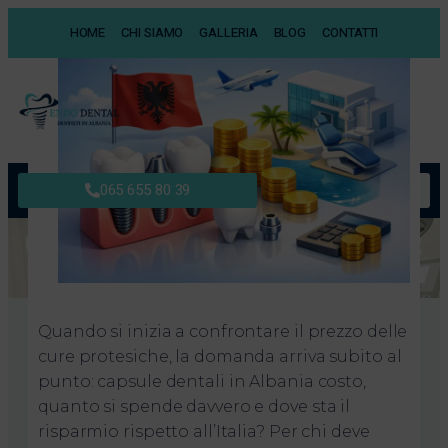
HOME
CHI SIAMO
GALLERIA
BLOG
CONTATTI
English Version
065 655 80 39
Capsule dentali in Albania:
costo reale
Aprile 5, 2026
Quando si inizia a confrontare il prezzo delle
cure protesiche, la domanda arriva subito al
punto: capsule dentali in Albania costo,
quanto si spende davvero e dove sta il
risparmio rispetto all’Italia? Per chi deve