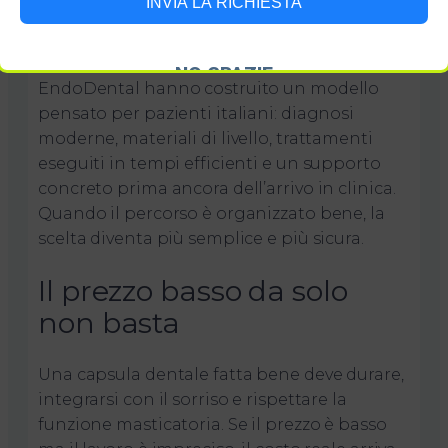
INVIA LA RICHIESTA
quasi quanto la parte clinica.
È anche per questo che realtà come
NO GRAZIE
EndoDental hanno costruito un modello
pensato per pazienti italiani: diagnosi
moderne, materiali di livello, trattamenti
eseguiti in tempi efficienti e un supporto
concreto prima ancora dell’arrivo in clinica.
Quando il percorso è organizzato bene, la
scelta diventa più semplice e più sicura.
Il prezzo basso da solo
non basta
Una capsula dentale fatta bene deve durare,
integrarsi con il sorriso e rispettare la
funzione masticatoria. Se il prezzo è basso